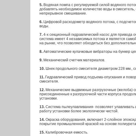
5.
Водяная помпа с регулируемой силой водяного пото
добавлять необходимое количество воды в смеситель,
непрерывное смешивание.
6.
Цифровой расходометр водяного потока, с подсчето
воды.
7.
4-х секционный гидравлический насос для привода о
система имеет 4 независимых потока и является само
на рынке, что позволяет обходиться без дополнитель
8.
Автоматические кулачковые вибраторы на бункер цем
9.
Механический счетчик материалов.
10.
Шнек продольного смесителя диаметром 228 мм., с
11.
Гидравлический привод подъема-опускания и повор
смесителя.
12.
Механические выдвижные разгрузочные (желоба) с
присоединенные к разгрузочной части корпуса продоль
установки.
13.
Система пылеулавливания- позволяет улавливать 
работу установки более экологически чистой.
14.
Окраска оборудования, включает 2-слойное эпокси
покрытие промышленной краской на основе полиурета
15.
Калибровочная емкость.