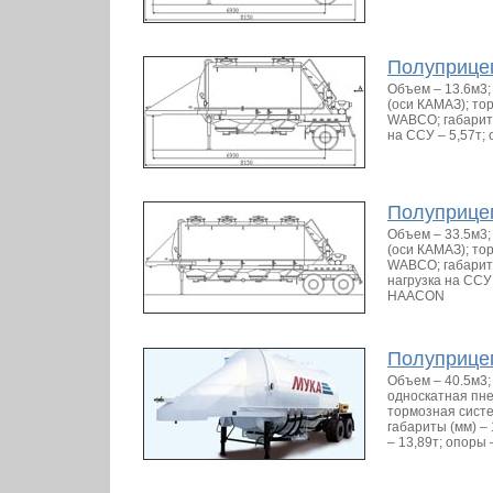
Полуприце
Объем – 13.6м3; 
(оси КАМАЗ); т
WABCO; габариты
на ССУ – 5,57т
Полуприце
Объем – 33.5м3; г
(оси КАМАЗ); т
WABCO; габарит
нагрузка на ССУ
HAACON
Полуприце
Объем – 40.5м3; 
односкатная пне
тормозная сист
габариты (мм) –
– 13,89т; опор