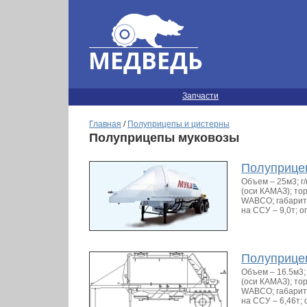
Запчасти
Главная
/
Полуприцепы и цистерны
Полуприцепы муковозы
Полуприце
Объем – 25м3; г/
(оси КАМАЗ); т
WABCO; габариты
на ССУ – 9,0т;
Полуприце
Объем – 16.5м3; 
(оси КАМАЗ); т
WABCO; габариты
на ССУ – 6,46т