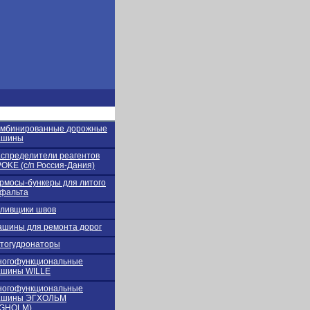
омбинированные дорожные
ашины
спределители реагентов
OKE (с/п Россия-Дания)
рмосы-бункеры для литого
фальта
ливщики швов
шины для ремонта дорог
тогудронаторы
ногофункциональные
ашины WILLE
ногофункциональные
ашины ЭГХОЛЬМ
EGHOLM)