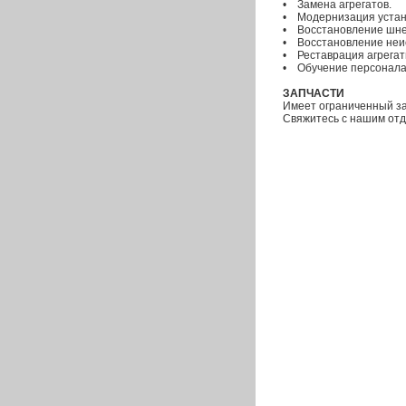
• Замена агрегатов.
• Модернизация устан
• Восстановление шне
• Восстановление неи
• Реставрация агрегат
• Обучение персонала
ЗАПЧАСТИ
Имеет ограниченный за
Свяжитесь с нашим отд