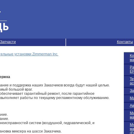
Запчасти
Контакты
ельные установки Zimmerman Inc.
К
м
Ра
EP
ержка
Те
ас
ание и поддержка наших Заказчиков всегда будут нашей целью.
амый большой враг.
За
беспечивает гарантийный ремонт, после гарантийное
е выполняет работы по текущему регламентному обслуживанию.
Ма
Ав
М
ние.
м
ание.
неисправностей систем (воздушной, гидравлической, и
М
м
новка миксера на шасси Заказчика.
(