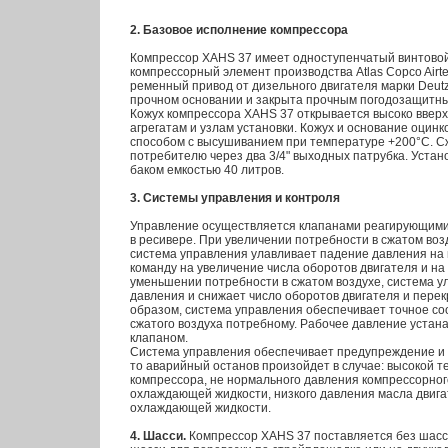
2. Базовое исполнение компрессора
Компрессор XAHS 37 имеет одноступенчатый винтов
компрессорный элемент производства Atlas Copco Airt
ременный привод от дизельного двигателя марки Deutz
прочном основании и закрыта прочным погодозащитн
Кожух компрессора XAHS 37 открывается высоко вверх
агрегатам и узлам установки. Кожух и основание оци
способом с высушиванием при температуре +200°С. Сж
потребителю через два 3/4" выходных патрубка. Уста
баком емкостью 40 литров.
3. Системы управления и контроля
Управление осуществляется клапанами реагирующими
в ресивере. При увеличении потребности в сжатом воз
система управления улавливает падение давления на 
команду на увеличение числа оборотов двигателя и на
уменьшении потребности в сжатом воздухе, система у
давления и снижает число оборотов двигателя и перек
образом, система управления обеспечивает точное со
сжатого воздуха потребному. Рабочее давление устан
клапаном.
Система управления обеспечивает предупреждение и 
то аварийный останов произойдет в случае: высокой т
компрессора, не нормального давления компрессорног
охлаждающей жидкости, низкого давления масла двигат
охлаждающей жидкости.
4. Шасси.
Компрессор XAHS 37 поставляется без шасси