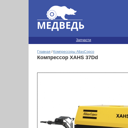
Запчасти
Главная
/
Компрессоры AtlasCopco
Компрессор XAHS 37Dd