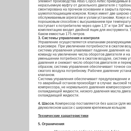
элемент производства Atlas Copco Airtec приводимый 
неразъемную муфту от дизельного двигателя с турбон
смонтирована на прочном основании и закрыта прочн
шумопоглощающим кожухом. Кожух имеет две широко о
обслуживаемым агрегатам и узлам установки. Кожух и
порошковым способом с высушиванием при температу
поступает к потребителю через один 1,5” и три 3/4” в
комплектацию входит двойной ящик для инструмента.
баком емкостью 175 литров.
3. Cистемы управления и контроля
Управление осуществляется клапанами реагирующими
в ресивере. При увеличении потребности в сжатом воз
система управления улавливает падение давления на 
команду на увеличение числа оборотов двигателя и на
уменьшении потребности в сжатом воздухе, система у
давления и снижает число оборотов двигателя и перек
образом, система управления обеспечивает точное со
сжатого воздуха потребному. Рабочее давление устан
клапаном.
Система управления обеспечивает предупреждение и 
то аварийный останов произойдет в случае: высокой т
компрессора, не нормального давления компрессорног
охлаждающей жидкости, низкого давления масла двигат
охлаждающей жидкости.
4. Шасси.
Компрессор поставляется без шасси (для мон
двухколесном шасси с широким крепежным кольцом.
Технические характеристики
5. Ограничения