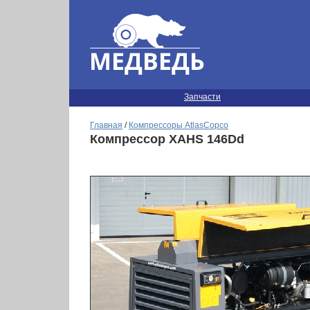
Запчасти
Главная
/
Компрессоры AtlasCopco
Компрессор XAHS 146Dd