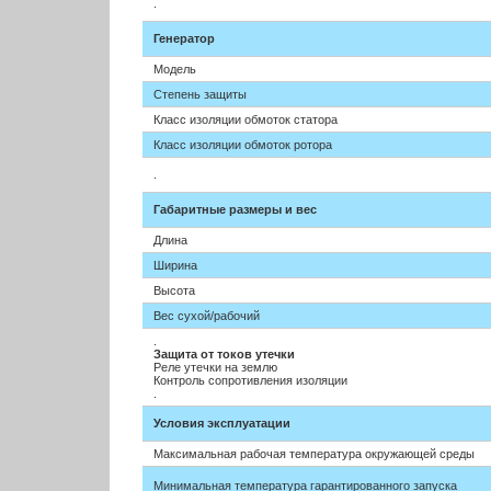
.
Генератор
Модель
Степень защиты
Класс изоляции обмоток статора
Класс изоляции обмоток ротора
.
Габаритные размеры и вес
Длина
Ширина
Высота
Вес сухой/рабочий
.
Защита от токов утечки
Реле утечки на землю
Контроль сопротивления изоляции
.
Условия эксплуатации
Максимальная рабочая температура окружающей среды
Минимальная температура гарантированного запуска