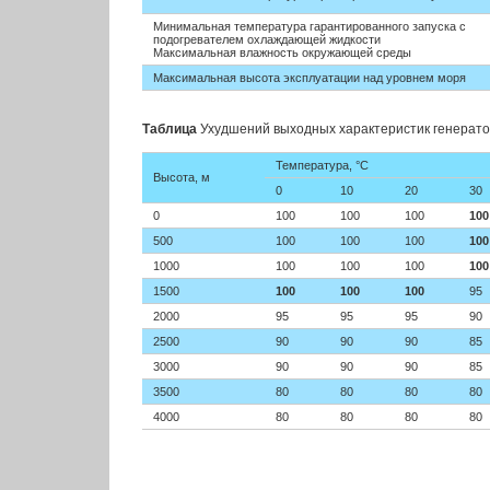
Минимальная температура гарантированного запуска с
подогревателем охлаждающей жидкости
Максимальная влажность окружающей среды
Максимальная высота эксплуатации над уровнем моря
Таблица
Ухудшений выходных характеристик генератор
Температура,
°C
Высота, м
0
10
20
30
0
100
100
100
100
500
100
100
100
100
1000
100
100
100
100
1500
100
100
100
95
2000
95
95
95
90
2500
90
90
90
85
3000
90
90
90
85
3500
80
80
80
80
4000
80
80
80
80