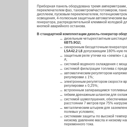
Приборная панель оборудована тремя амперметрами,
переключателем фаз, тахометром/частотомером, пан
дисплеем, пусковым переключателем, потенциометром
освещения, 4-полюсным защитным автоматическим вы
генератора, распределительной клеммной колодкой д
кнопкой аварийного останова.
В стандартной комплектации дизель-генератор обор
дизельным четырехтактным шестици
6BT5.9G2;
синхронным бесщеточным генераторо
LSA42.2 L8
допускающим 180%-ную пер
защитным реле утечки на «землю» с 
А;
системой водяного охлаждения с мощ
системой фильтрации топлива с пред
автоматическим регулятором напряже
регулировки ± 1%;
электронным регулятором скорости вр
регулировки ± 0,25%;
встроенным запирающимся топливным
гибким дренажным шлангом для охла
системой шумоглушения, обеспечива
расстоянии 7 метров при 75% нагрузке
металлическим штырем для заземлени
полевых условиях;
системами защиты по высокой темпе
низкому давлению масла и низкому н
переменного тока.