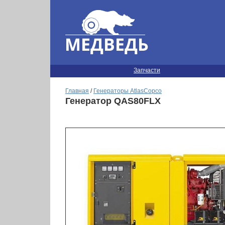
Запчасти
Главная
/
Генераторы AtlasCopco
Генератор QAS80FLX