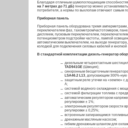
Благодаря отличным шумопоглощающим способностя
на 7 метрах до 71 дБ)
генератор можно устанавливать
потребителя, а нормы по выхлопам отвечают самым п
Приборная панель
Приборная панель оборудована тремя амперметрами,
переключателем фаз, тахометром/частотомером, пане
дисплеем, пусковым переключателем, переключателем 
потенциометром подстройки частоты, лампой освеще
автоматическим выключателем, на выходе генератора
колодкой для подключения силовых кабелей и кнопкой 
В стандартной комплектации дизель-генератор обо
дизельным четырехтактным шестици
TAD941GE
(Швеция);
синхронным бесщеточным генераторо
LSA46.2 L13
, допускающим 300%-ную п
защитным реле утечки на «землю» с 
А;
системой водяного охлаждения с мощ
системой фильтрации топлива с пред
автоматическим регулятором напряже
регулировки ± 1%;
электронным регулятором скорости вр
регулировки ± 0,25%;
встроенным запирающимся топливным
дренажным масляным насосом;
гибким дренажным шлангом для охла