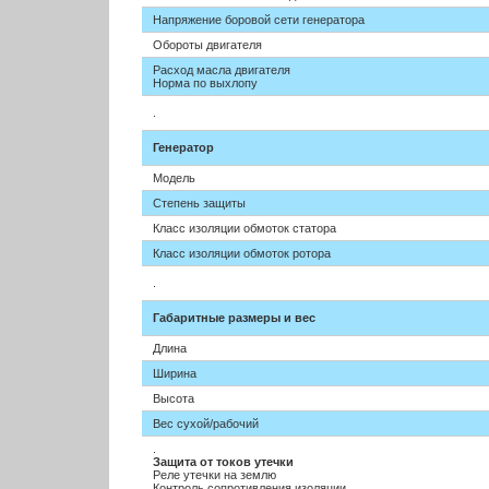
Напряжение боровой сети генератора
Обороты двигателя
Расход масла двигателя
Норма по выхлопу
.
Генератор
Модель
Степень защиты
Класс изоляции обмоток статора
Класс изоляции обмоток ротора
.
Габаритные размеры и вес
Длина
Ширина
Высота
Вес сухой/рабочий
.
Защита от токов утечки
Реле утечки на землю
Контроль сопротивления изоляции