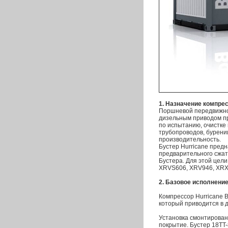
1. Назначение компре
Поршневой передвижной
дизельным приводом пр
по испытанию, очистке
трубопроводов, бурени
производительность.
Бустер Hurricane пред
предварительного сжати
Бустера. Для этой цел
XRVS606, XRV946, XRX
2. Базовое исполнени
Компрессор Hurricane 
который приводится в д
Установка смонтирован
покрытие. Бустер 18TT