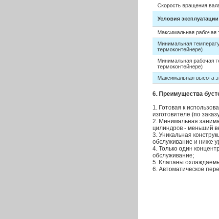
Скорость вращения вал
Условия эксплуатации
Максимальная рабочая 
Минимальная температур
термоконтейнере)
Минимальная рабочая т
термоконтейнере)
Максимальная высота э
6. Преимущества буст
1. Готовая к использо
изготовителе (по заказу
2. Минимальная заним
цилиндров - меньший в
3. Уникальная констру
обслуживание и ниже у
4. Только один концен
обслуживание;
5. Клапаны охлаждаемы
6. Автоматическое пер