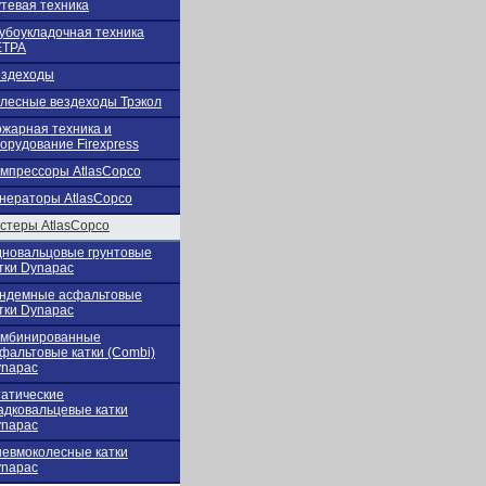
тевая техника
убоукладочная техника
ЕТРА
ездеходы
лесные вездеходы Трэкол
жарная техника и
орудование Firexpress
мпрессоры AtlasCopco
нераторы AtlasCopco
стеры AtlasCopco
новальцовые грунтовые
тки Dynapac
ндемные асфальтовые
тки Dynapac
омбинированные
фальтовые катки (Combi)
napac
атические
адковальцевые катки
napac
евмоколесные катки
napac