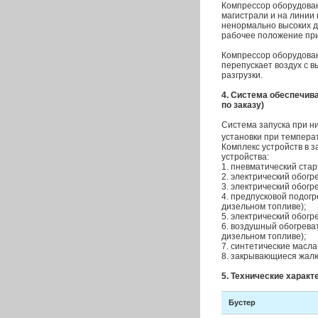
Компрессор оборудова
магистрали и на линии
ненормально высоких д
рабочее положение пр
Компрессор оборудован
перепускает воздух с в
разгрузки.
4. Система обеспечив
по заказу)
Система запуска при н
установки при температ
Комплекс устройств в 
устройства:
1. пневматический стар
2. электрический обогр
3. электрический обогр
4. предпусковой подог
дизельном топливе);
5. электрический обогр
6. воздушный обогрева
дизельном топливе);
7. синтетические масла
8. закрывающиеся жалю
5. Технические харак
Бустер