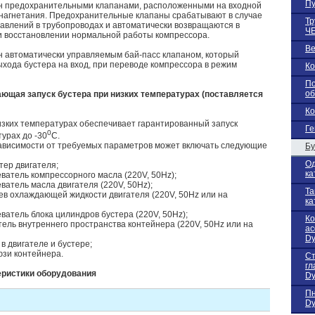
Пу
н предохранительными клапанами, расположенными на входной
 нагнетания. Предохранительные клапаны срабатывают в случае
Тр
авлений в трубопроводах и автоматически возвращаются в
Ч
и восстановлении нормальной работы компрессора.
В
 автоматически управляемым бай-пасс клапаном, который
ыхода бустера на вход, при переводе компрессора в режим
Ко
По
об
ающая запуск бустера при низких температурах (поставляется
Ко
изких температурах обеспечивает гарантированный запуск
Ге
0
урах до -30
С.
зависимости от требуемых параметров может включать следующие
Бу
Од
тер двигателя;
ка
еватель компрессорного масла (220V, 50Hz);
еватель масла двигателя (220V, 50Hz);
Та
рев охлаждающей жидкости двигателя (220V, 50Hz или на
ка
еватель блока цилиндров бустера (220V, 50Hz);
К
тель внутреннего пространства контейнера (220V, 50Hz или на
ас
Dy
 в двигателе и бустере;
зи контейнера.
Ст
гл
теристики оборудования
Dy
Пн
Dy