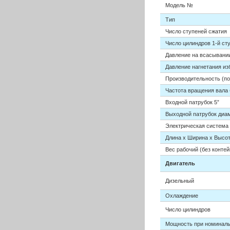
Модель №
Тип
Число ступеней сжатия
Число цилиндров 1-й ст
Давление на всасывани
Давление нагнетания и
Производительность (по 
Частота вращения вала 
Входной патрубок 5”
Выходной патрубок диа
Электрическая система
Длина х Ширина х Высот
Вес рабочий (без контей
Двигатель
Дизельный
Охлаждение
Число цилиндров
Мощность при номиналь