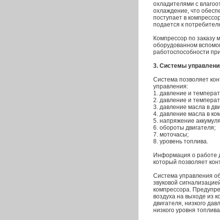
охладителями с влагоо
охлаждение, что обесп
поступает в компрессо
подается к потребител
Компрессор по заказу 
оборудованном вспомо
работоспособности при
3. Системы управлени
Система позволяет ко
управления:
1. давление и температ
2. давление и температ
3. давление масла в дв
4. давление масла в ко
5. напряжение аккумул
6. обороты двигателя;
7. моточасы;
8. уровень топлива.
Информация о работе д
который позволяет кон
Система управления о
звуковой сигнализацией
компрессора. Предупре
воздуха на выходе из 
двигателя, низкого дав
низкого уровня топлива