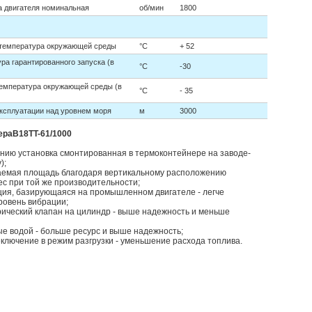
а двигателя номинальная
об/мин
1800
температура окружающей среды
°C
+ 52
а гарантированного запуска (в
°C
-30
емпература окружающей среды (в
°C
- 35
ксплуатации над уровнем моря
м
3000
ераB18TT-61/1000
ванию установка смонтированная в термоконтейнере на заводе-
);
аемая площадь благодаря вертикальному расположению
ес при той же производительности;
кция, базирующаяся на промышленном двигателе - легче
ровень вибрации;
трический клапан на цилиндр - выше надежность и меньше
е водой - больше ресурс и выше надежность;
еключение в режим разгрузки - уменьшение расхода топлива.