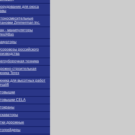
орудование для окоса
авы
тоносмесительные
тановки Zimmerman Inc.
ан - манипуляторы
rex/Atlas
акуаторы
соровозы российского
оизводства
егоуборочная техника
рожно-строительная
хника Terex
хника для высотных работ
rsalift
втовышки
втовышки CELA
токраны
скаваторы
тки дорожные
тогрейдеры