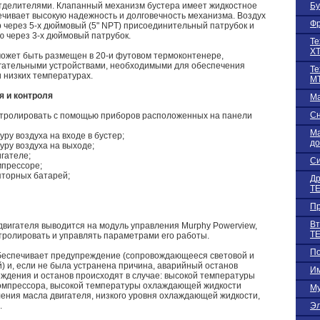
тделителями. Клапанный механизм бустера имеет жидкостное
Бу
ечивает высокую надежность и долговечность механизма. Воздух
Фр
р через 5-х дюймовый (5" NPT) присоединительный патрубок и
ю через 3-х дюймовый патрубок.
Те
Х
может быть размещен в 20-и футовом термоконтенере,
гательными устройствами, необходимыми для обеспечения
Те
 низких температурах.
М
я и контроля
Ма
С
нтролировать с помощью приборов расположенных на панели
Ма
уру воздуха на входе в бустер;
до
уру воздуха на выходе;
игателе;
Си
мпрессоре;
яторных батарей;
Др
TE
Пр
Вт
вигателя выводится на модуль управления Murphy Powerview,
TE
тролировать и управлять параметрами его работы.
По
беспечивает предупреждение (сопровождающееся световой и
) и, если не была устранена причина, аварийный останов
Им
ждения и останов происходят в случае: высокой температуры
компрессора, высокой температуры охлаждающей жидкости
Му
ления масла двигателя, низкого уровня охлаждающей жидкости,
.
Эл