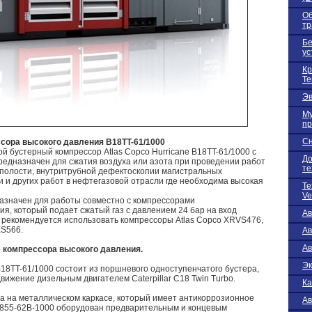
Об
тр
Бе
ус
Кр
Te
Эв
Му
пр
Сн
ссора высокого давления B18TT-61/1000
 бустерный компрессор Atlas Copco Hurricane B18TT-61/1000 c
До
едназначен для сжатия воздуха или азота при проведении работ
те
 полости, внутритрубной дефектоскопии магистральных
и и других работ в нефтегазовой отрасли где необходима высокая
Те
Ve
назначен для работы совместно с компрессорами
я, который подает сжатый газ с давлением 24 бар на вход
А
и рекомендуется использовать компрессоры Atlas Copco XRVS476,
S566.
А
Ав
е компрессора высокого давления.
Эк
B18TT-61/1000 состоит из поршневого одноступенчатого бустера,
вижение дизельным двигателем Caterpillar С18 Twin Turbo.
Ка
а на металлическом каркасе, который имеет антикоррозионное
Ав
-855-62B-1000 оборудован предварительным и концевым