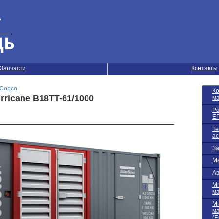
Запчасти
Контакты
sCopco
К
ricane B18TT-61/1000
м
Ра
EP
Те
ас
За
Ма
Ав
М
м
М
м
(