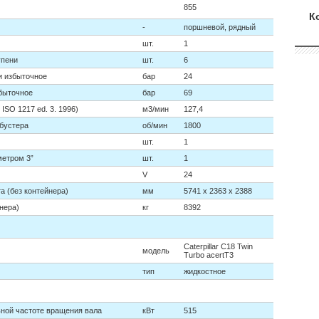
855
К
-
поршневой, рядный
шт.
1
упени
шт.
6
и избыточное
бар
24
збыточное
бар
69
ISO 1217 ed. 3. 1996)
м3/мин
127,4
бустера
об/мин
1800
шт.
1
метром 3”
шт.
1
V
24
а (без контейнера)
мм
5741 х 2363 х 2388
нера)
кг
8392
Caterpillar C18 Twin
модель
Turbo acertT3
тип
жидкостное
ной частоте вращения вала
кВт
515