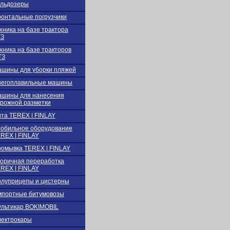
льдозеры
онтальные погрузчики
хника на базе трактора
ТЗ
хника на базе тракторов
ТЗ
шины для уборки пляжей
негоплавильные машины
шины для нанесения
рожной разметки
та TEREX | FINLAY
обильное оборудование
REX | FINLAY
омывка TEREX | FINLAY
оричная переработка
REX | FINLAY
луприцепы и цистерны
портные битумовозы
льтикар BOKIMOBIL
ектрокары