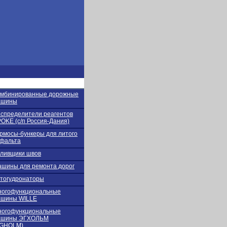
омбинированные дорожные
ашины
спределители реагентов
OKE (с/п Россия-Дания)
рмосы-бункеры для литого
фальта
ливщики швов
шины для ремонта дорог
тогудронаторы
ногофункциональные
ашины WILLE
ногофункциональные
ашины ЭГХОЛЬМ
EGHOLM)