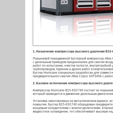
1. Назначение компрессора высокого давления B15-
Поршневой передвижной бустерный компрессор Atlas C
c дизельным приводом предназначен для сжатия возду
работ по испытанию, очистке полости, внутритрубной
трубопроводов, бурении и других работ в нефтегазово
Бустер Hurricane специально разработан для совмест
предварительного сжатия Atlas Copco XATS456 с рабоч
2. Базовое исполнение компрессора высокого давле
Компрессор Hurricane B15-63/1740 состоит из поршнев
который приводится в движение дизельным двигателем 
Установка смонтирована на металлическом каркасе, к
покрытие. Бустер B15-63/1740 оборудован предварит
концевым охладителями с влагоотделителями. Клапан
жидкостное охлаждение, что обеспечивает высокую на