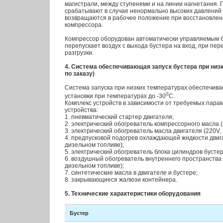
магистрали, между ступенями и на линии нагнетания
срабатывают в случае ненормально высоких давлений 
возвращаются в рабочее положение при восстановле
компрессора.
Компрессор оборудован автоматически управляемым б
перепускает воздух с выхода бустера на вход, при пе
разгрузки.
4. Система обеспечивающая запуск бустера при низ
по заказу)
Система запуска при низких температурах обеспечива
0
установки при температурах до -30
С.
Комплекс устройств в зависимости от требуемых пар
устройства:
1. пневматический стартер двигателя;
2. электрический обогреватель компрессорного масла (
3. электрический обогреватель масла двигателя (220V, 
4. предпусковой подогрев охлаждающей жидкости двига
дизельном топливе);
5. электрический обогреватель блока цилиндров бустер
6. воздушный обогреватель внутреннего пространства 
дизельном топливе);
7. синтетические масла в двигателе и бустере;
8. закрывающиеся жалюзи контейнера.
5. Технические характеристики оборудования
Бустер