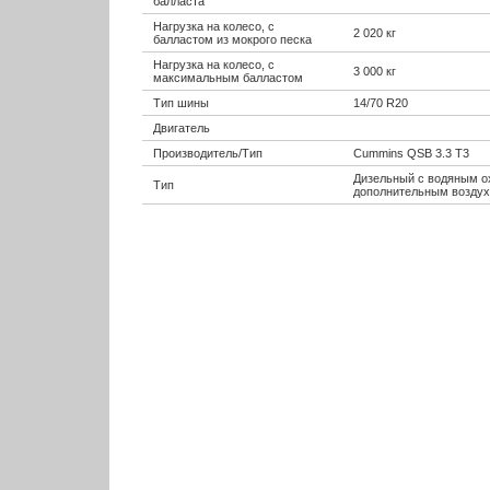
балласта
Нагрузка на колесо, с
2 020 кг
балластом из мокрого песка
Нагрузка на колесо, с
3 000 кг
максимальным балластом
Тип шины
14/70 R20
Двигатель
Производитель/Тип
Cummins QSB 3.3 T3
Дизельный с водяным о
Тип
дополнительным возду