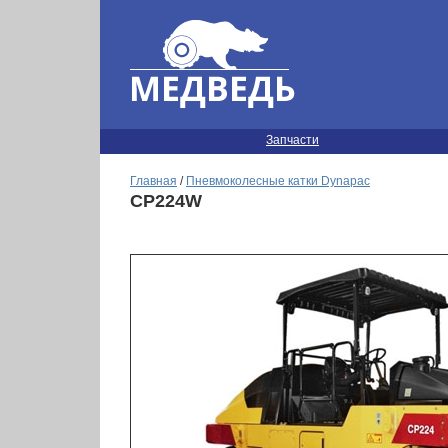
Запчасти
Главная
/
Пневмоколесные катки Dynapac
CP224W