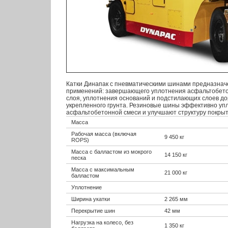
Катки Динапак с пневматическими шинами предназнач
применений: завершающего уплотнения асфальтобето
слоя, уплотнения оснований и подстилающих слоев до
укрепленного грунта. Резиновые шины эффективно уп
асфальтобетонной смеси и улучшают структуру покрыт
Масса
Рабочая масса (включая
9 450 кг
ROPS)
Масса с балластом из мокрого
14 150 кг
песка
Масса с максимальным
21 000 кг
балластом
Уплотнение
Ширина укатки
2 265 мм
Перекрытие шин
42 мм
Нагрузка на колесо, без
1 350 кг