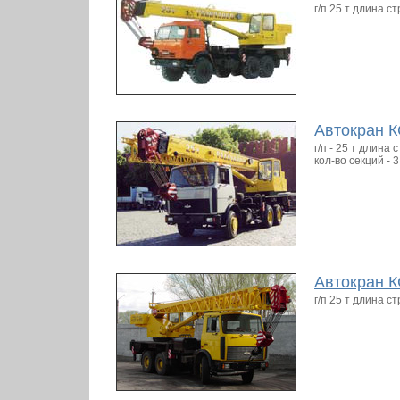
г/п 25 т длина 
Автокран К
г/п - 25 т длина
кол-во секций - 3
Автокран К
г/п 25 т длина 