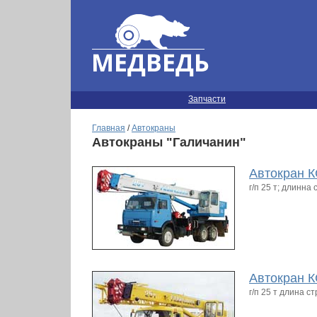
Запчасти
Главная
/
Автокраны
Автокраны "Галичанин"
Автокран К
г/п 25 т; длинна
Автокран К
г/п 25 т длина 