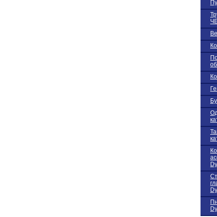
Пу
Тр
Ч
В
Ко
По
об
Ко
Ге
Бу
Од
ка
Та
ка
К
ас
Dy
Ст
гл
Dy
Пн
Dy