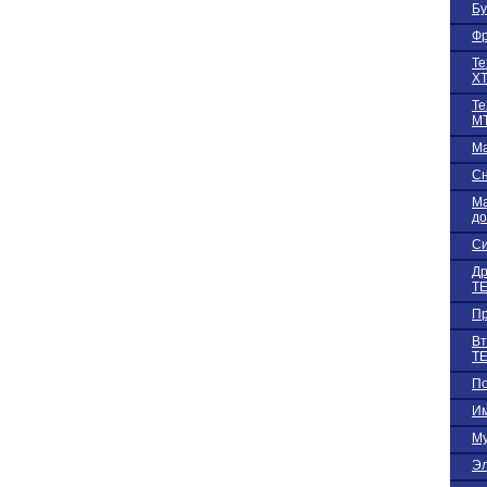
Бу
Фр
Те
Х
Те
М
Ма
С
Ма
до
Си
Др
TE
Пр
Вт
TE
По
Им
Му
Эл