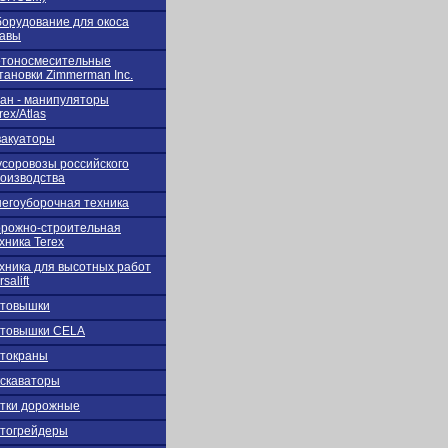
орудование для окоса
авы
тоносмесительные
тановки Zimmerman Inc.
ан - манипуляторы
rex/Atlas
акуаторы
соровозы российского
оизводства
егоуборочная техника
рожно-строительная
хника Terex
хника для высотных работ
rsalift
втовышки
втовышки CELA
токраны
скаваторы
тки дорожные
тогрейдеры