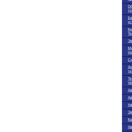
Об
тр
Бе
ус
Кр
Te
Эв
Му
пр
Сн
До
те
Те
Ve
А
А
Ав
Эк
Ка
Ав