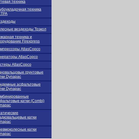
тевая техника
убоукладочная техника
ЕТРА
ездеходы
лесные вездеходы Трэкол
жарная техника и
орудование Firexpress
мпрессоры AtlasCopco
нераторы AtlasCopco
стеры AtlasCopco
новальцовые грунтовые
тки Dynapac
ндемные асфальтовые
тки Dynapac
омбинированные
фальтовые катки (Combi)
napac
атические
адковальцевые катки
napac
евмоколесные катки
napac