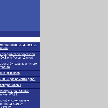
омбинированные дорожные
ашины
спределители реагентов
OKE (с/п Россия-Дания)
рмосы-бункеры для литого
фальта
ливщики швов
шины для ремонта дорог
тогудронаторы
ногофункциональные
ашины WILLE
ногофункциональные
ашины ЭГХОЛЬМ
EGHOLM)