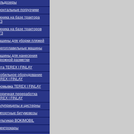
льдозеры
онтальные погрузчики
хника на базе трактора
ТЗ
хника на базе тракторов
ТЗ
шины для уборки пляжей
негоплавильные машины
шины для нанесения
рожной разметки
та TEREX | FINLAY
обильное оборудование
REX | FINLAY
омывка TEREX | FINLAY
оричная переработка
REX | FINLAY
луприцепы и цистерны
портные битумовозы
льтикар BOKIMOBIL
ектрокары